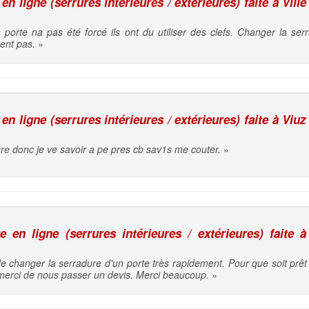
 ligne (serrures intérieures / extérieures) faite à Ville
a porte na pas été forcé ils ont du utiliser des clefs. Changer la se
nent pas.
»
n ligne (serrures intérieures / extérieures) faite à Viuz
re donc je ve savoir a pe pres cb sav1s me couter.
»
en ligne (serrures intérieures / extérieures) faite à
e changer la serradure d'un porte très rapidement. Pour que soit prê
merci de nous passer un devis. Merci beaucoup.
»