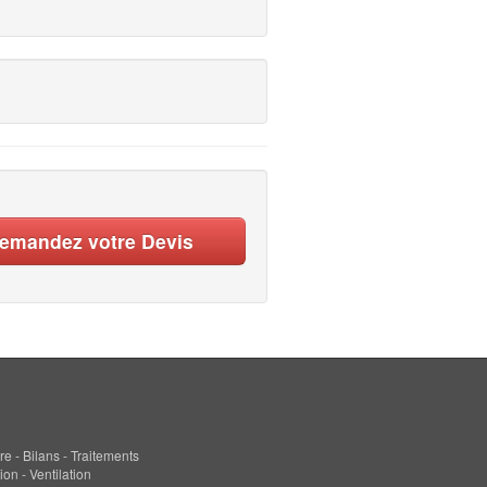
emandez votre Devis
re - Bilans - Traitements
ion - Ventilation