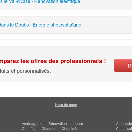
ns le Val-d'Oise - Rénovation électrique
ans le Doubs - Energie photovoltaïque
parez les offres des professionnels !
D
uits et personnalisés.
Haut de page
Aménagement - Rénovation intérieure
Architectu
Chauffage - Chaudière - Cheminée
Climatisat