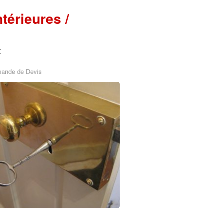
térieures /
x
mande de Devis