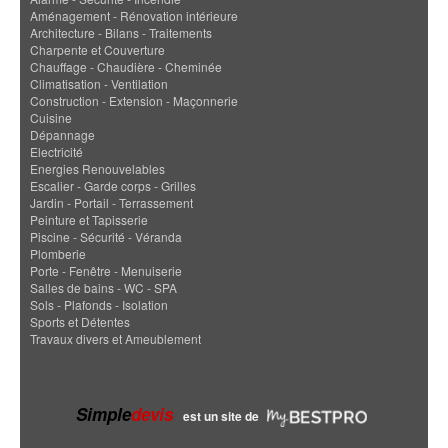
Aménagement - Rénovation intérieure
Architecture - Bilans - Traitements
Charpente et Couverture
Chauffage - Chaudière - Cheminée
Climatisation - Ventilation
Construction - Extension - Maçonnerie
Cuisine
Dépannage
Electricité
Energies Renouvelables
Escalier - Garde corps - Grilles
Jardin - Portail - Terrassement
Peinture et Tapisserie
Piscine - Sécurité - Véranda
Plomberie
Porte - Fenêtre - Menuiserie
Salles de bains - WC - SPA
Sols - Plafonds - Isolation
Sports et Détentes
Travaux divers et Ameublement
Simple
devis
est un site de