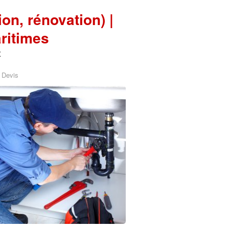
ion, rénovation) |
ritimes
x
 Devis