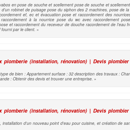
avabos en pose de souche et scellement pose de souche et scellement
tion d'un robinet de puisage pose du siphon des 2 machines, pose de l
ccordement ef, ec et évacuation pose et raccordement des nourrices
et raccordement à la nourrice pose du wc avec raccordement pos
pose et raccordement du receveur de douche racordement de l'eau f
fourni par le client.
»
plomberie (installation, rénovation) | Devis plombier
type de bien : Appartement surface : 32 description des travaux : Cha
mande : Obtenir des devis et trouver une entreprise.
»
plomberie (installation, rénovation) | Devis plombier
installation d'un nouveau point d'eau pour cuisine, et création de sani