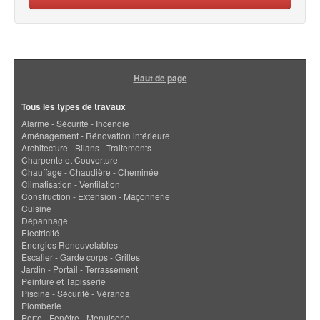
Haut de page
Tous les types de travaux
Alarme - Sécurité - Incendie
Aménagement - Rénovation intérieure
Architecture - Bilans - Traitements
Charpente et Couverture
Chauffage - Chaudière - Cheminée
Climatisation - Ventilation
Construction - Extension - Maçonnerie
Cuisine
Dépannage
Electricité
Energies Renouvelables
Escalier - Garde corps - Grilles
Jardin - Portail - Terrassement
Peinture et Tapisserie
Piscine - Sécurité - Véranda
Plomberie
Porte - Fenêtre - Menuiserie