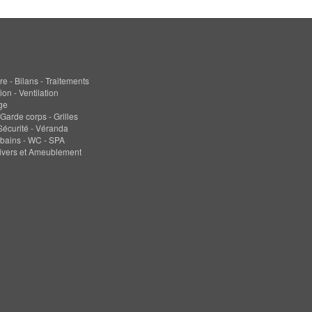
re - Bilans - Traitements
ion - Ventilation
ge
 Garde corps - Grilles
 Sécurité - Véranda
 bains - WC - SPA
ivers et Ameublement