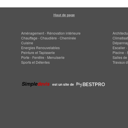
Haut de page
Aménagement - Rénovation intérieure
Architectu
Chauffage - Chaudière - Cheminée
Climatisat
Cuisine
Dépanna
Energies Renouvelables
Escalier -
Peinture et Tapisserie
Piscine -
Porte - Fenêtre - Menuiserie
Salles de
Sports et Détentes
Travaux d
Simple
devis
est un site de