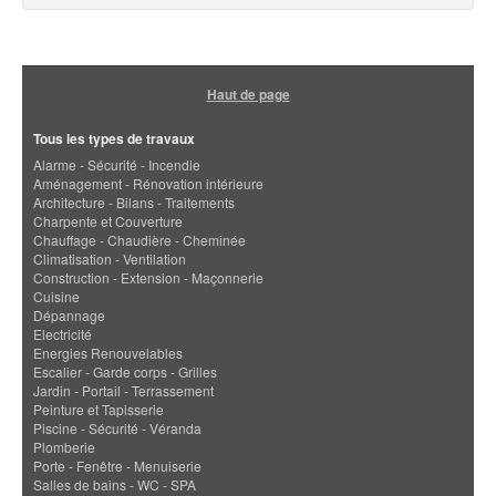
Haut de page
Tous les types de travaux
Alarme - Sécurité - Incendie
Aménagement - Rénovation intérieure
Architecture - Bilans - Traitements
Charpente et Couverture
Chauffage - Chaudière - Cheminée
Climatisation - Ventilation
Construction - Extension - Maçonnerie
Cuisine
Dépannage
Electricité
Energies Renouvelables
Escalier - Garde corps - Grilles
Jardin - Portail - Terrassement
Peinture et Tapisserie
Piscine - Sécurité - Véranda
Plomberie
Porte - Fenêtre - Menuiserie
Salles de bains - WC - SPA