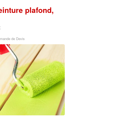
einture plafond,
x
emande de Devis