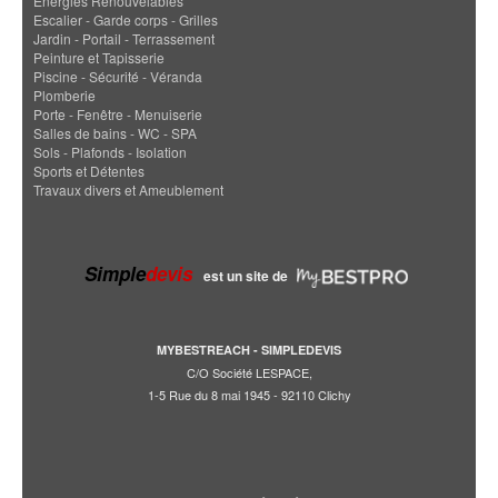
Energies Renouvelables
Escalier - Garde corps - Grilles
Jardin - Portail - Terrassement
Peinture et Tapisserie
Piscine - Sécurité - Véranda
Plomberie
Porte - Fenêtre - Menuiserie
Salles de bains - WC - SPA
Sols - Plafonds - Isolation
Sports et Détentes
Travaux divers et Ameublement
Simple
devis
est un site de
MYBESTREACH - SIMPLEDEVIS
C/O Société LESPACE,
1-5 Rue du 8 mai 1945 - 92110 Clichy