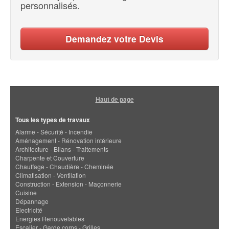
personnalisés.
Demandez votre Devis
Haut de page
Tous les types de travaux
Alarme - Sécurité - Incendie
Aménagement - Rénovation intérieure
Architecture - Bilans - Traitements
Charpente et Couverture
Chauffage - Chaudière - Cheminée
Climatisation - Ventilation
Construction - Extension - Maçonnerie
Cuisine
Dépannage
Electricité
Energies Renouvelables
Escalier - Garde corps - Grilles