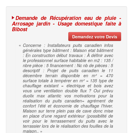
Demande de Récupération eau de pluie -
Arrosage jardin - Usage domestique faite à
Bibost
Demandez votre Devis
«
Concerne : Installateurs puits canadien infos
générales type bâtiment : Maison etat bâtiment
: En construction début travaux : À définir avec
le professionnel surface habitable en m2 : 135 /
nbre pièce : 5 financement : Nc nb de pièces : 5
descriptif : Projet de puits canadien le 11
décembre terrain disponible en m² = 470
surface totale à tempérer en m² = 135 type de
chauffage existant = électrique et bois avez
vous une ventilation double flux ? Oui prévu
duolix max atlantic vos motivations pour la
réalisation du puits canadien= agrément de
confort l'été et économie de chauffage l'hiver.
Maison sur terre plein pas de cave donc mise
en place d'une regard extérieur (possibilité de
voir pour le terrassement du puits avec le
terrassier lors de le réalisation des fouilles de la
maison..
»