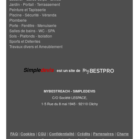
Jardin - Portail - Terrassement
Peinture et Tapisserie
Piscine - Sécurité - Véranda
Plomberie
Porte - Fenêtre - Menuiserie
Salles de bains - WC - SPA
Sols - Plafonds - Isolation
Sports et Détentes
Travaux divers et Ameublement
Simple
devis
est un site de
MYBESTREACH - SIMPLEDEVIS
C/O Société LESPACE,
1-5 Rue du 8 mai 1945 - 92110 Clichy
FAQ
|
Cookies
|
CGU
|
Confidentialité
|
Crédits
|
Partenaires
|
Charte