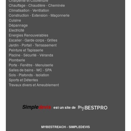
Charpente et Couverture
Chauffage - Chaudière - Cheminée
Climatisation - Ventilation
Construction - Extension - Maçonnerie
Cuisine
Dépannage
Electricité
Energies Renouvelables
Escalier - Garde corps - Grilles
Jardin - Portail - Terrassement
Peinture et Tapisserie
Piscine - Sécurité - Véranda
Plomberie
Porte - Fenêtre - Menuiserie
Salles de bains - WC - SPA
Sols - Plafonds - Isolation
Sports et Détentes
Travaux divers et Ameublement
Simple
devis
est un site de
MYBESTREACH - SIMPLEDEVIS