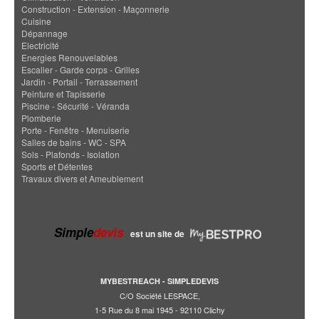
Construction - Extension - Maçonnerie
Cuisine
Dépannage
Electricité
Energies Renouvelables
Escalier - Garde corps - Grilles
Jardin - Portail - Terrassement
Peinture et Tapisserie
Piscine - Sécurité - Véranda
Plomberie
Porte - Fenêtre - Menuiserie
Salles de bains - WC - SPA
Sols - Plafonds - Isolation
Sports et Détentes
Travaux divers et Ameublement
Simple
devis
est un site de
MYBESTREACH - SIMPLEDEVIS
C/O Société LESPACE,
1-5 Rue du 8 mai 1945 - 92110 Clichy