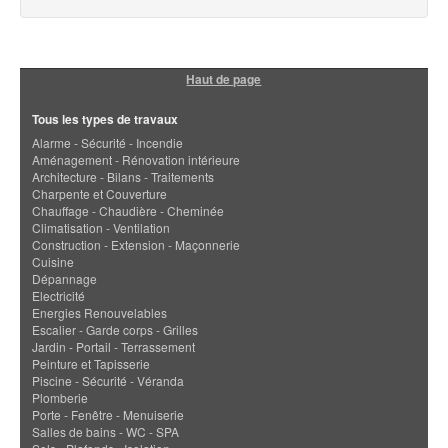
Haut de page
Tous les types de travaux
Alarme - Sécurité - Incendie
Aménagement - Rénovation intérieure
Architecture - Bilans - Traitements
Charpente et Couverture
Chauffage - Chaudière - Cheminée
Climatisation - Ventilation
Construction - Extension - Maçonnerie
Cuisine
Dépannage
Electricité
Energies Renouvelables
Escalier - Garde corps - Grilles
Jardin - Portail - Terrassement
Peinture et Tapisserie
Piscine - Sécurité - Véranda
Plomberie
Porte - Fenêtre - Menuiserie
Salles de bains - WC - SPA