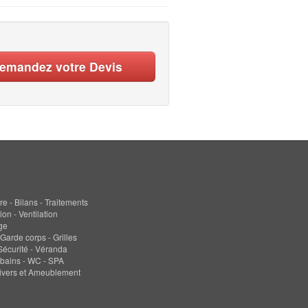
emandez votre Devis
re - Bilans - Traitements
ion - Ventilation
ge
 Garde corps - Grilles
 Sécurité - Véranda
 bains - WC - SPA
ivers et Ameublement