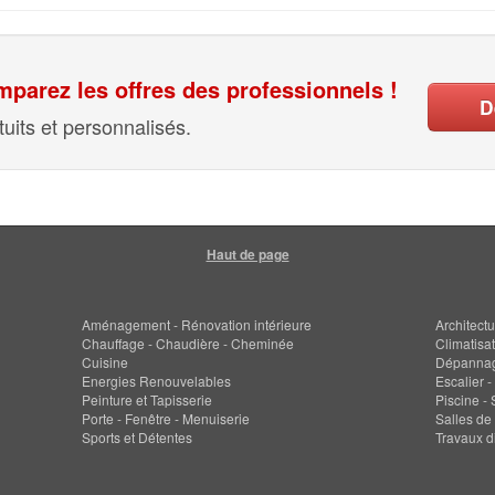
parez les offres des professionnels !
D
uits et personnalisés.
Haut de page
Aménagement - Rénovation intérieure
Architectu
Chauffage - Chaudière - Cheminée
Climatisat
Cuisine
Dépanna
Energies Renouvelables
Escalier -
Peinture et Tapisserie
Piscine -
Porte - Fenêtre - Menuiserie
Salles de
Sports et Détentes
Travaux d