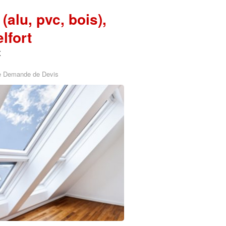
(alu, pvc, bois),
lfort
x
e Demande de Devis