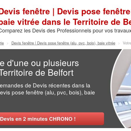
Devis fenêtre | Devis pose fenêtre 
baie vitrée dans le Territoire de Be
Comparez les Devis des Professionnels pour vos travau
rie
>
Devis fenêtre | Devis pose fenêtre (alu, pvc, bois), baie vitrée
>
Votr
se d'une ou plusieurs
erritoire de Belfort
Demandes de Devis récentes dans la
evis pose fenêtre (alu, pvc, bois), baie
Devis en 2 minutes CHRONO !