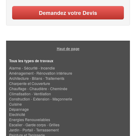
Demandez votre Devis
Haut de page
Tous les types de travaux
Alarme - Sécurité - Incendie
Aménagement - Rénovation intérieure
Architecture - Bilans - Traitements
Charpente et Couverture
Chauffage - Chaudière - Cheminée
Climatisation - Ventilation
Construction - Extension - Maçonnerie
Cuisine
Dépannage
Electricité
Energies Renouvelables
Escalier - Garde corps - Grilles
Jardin - Portail - Terrassement
Peinture et Tapisserie