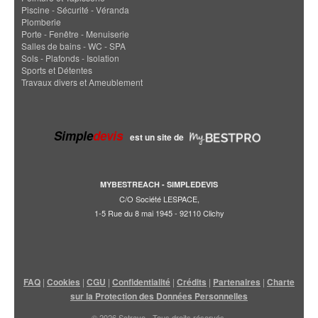
Piscine - Sécurité - Véranda
Plomberie
Porte - Fenêtre - Menuiserie
Salles de bains - WC - SPA
Sols - Plafonds - Isolation
Sports et Détentes
Travaux divers et Ameublement
Simple
devis
est un site de
MYBESTREACH - SIMPLEDEVIS
C/O Société LESPACE,
1-5 Rue du 8 mai 1945 - 92110 Clichy
FAQ
|
Cookies
|
CGU
|
Confidentialité
|
Crédits
|
Partenaires
|
Charte
sur la Protection des Données Personnelles
© 2026 Sotravo - Tous droits réservés.