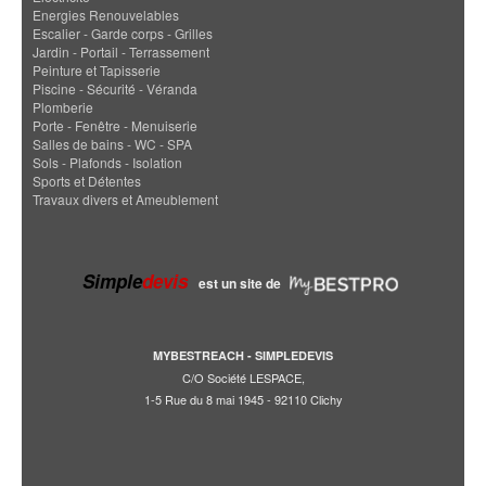
Energies Renouvelables
Escalier - Garde corps - Grilles
Jardin - Portail - Terrassement
Peinture et Tapisserie
Piscine - Sécurité - Véranda
Plomberie
Porte - Fenêtre - Menuiserie
Salles de bains - WC - SPA
Sols - Plafonds - Isolation
Sports et Détentes
Travaux divers et Ameublement
Simple
devis
est un site de
MYBESTREACH - SIMPLEDEVIS
C/O Société LESPACE,
1-5 Rue du 8 mai 1945 - 92110 Clichy