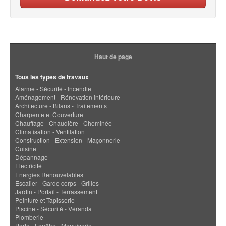
Haut de page
Tous les types de travaux
Alarme - Sécurité - Incendie
Aménagement - Rénovation intérieure
Architecture - Bilans - Traitements
Charpente et Couverture
Chauffage - Chaudière - Cheminée
Climatisation - Ventilation
Construction - Extension - Maçonnerie
Cuisine
Dépannage
Electricité
Energies Renouvelables
Escalier - Garde corps - Grilles
Jardin - Portail - Terrassement
Peinture et Tapisserie
Piscine - Sécurité - Véranda
Plomberie
Porte - Fenêtre - Menuiserie