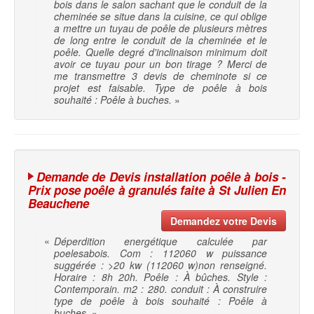
bois dans le salon sachant que le conduit de la
cheminée se situe dans la cuisine, ce qui oblige
a mettre un tuyau de poêle de plusieurs mètres
de long entre le conduit de la cheminée et le
poêle. Quelle degré d'inclinaison minimum doit
avoir ce tuyau pour un bon tirage ? Merci de
me transmettre 3 devis de cheminote si ce
projet est faisable. Type de poêle à bois
souhaité : Poêle à buches.
»
Demande de Devis installation poêle à bois -
Prix pose poêle à granulés faite à St Julien En
Beauchene
Demandez votre Devis
«
Déperdition energétique calculée par
poelesabois. Com : 112060 w puissance
suggérée : >20 kw (112060 w)non renseigné.
Horaire : 8h 20h. Poêle : À bûches. Style :
Contemporain. m2 : 280. conduit : À construire
type de poêle à bois souhaité : Poêle à
buches.
»