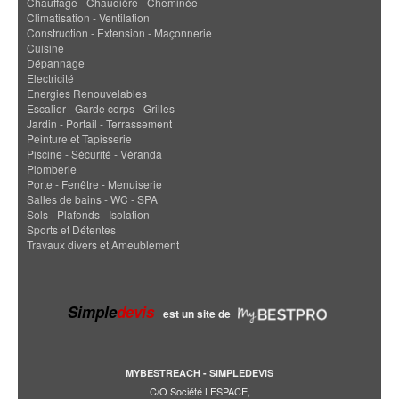
Chauffage - Chaudière - Cheminée
Climatisation - Ventilation
Construction - Extension - Maçonnerie
Cuisine
Dépannage
Electricité
Energies Renouvelables
Escalier - Garde corps - Grilles
Jardin - Portail - Terrassement
Peinture et Tapisserie
Piscine - Sécurité - Véranda
Plomberie
Porte - Fenêtre - Menuiserie
Salles de bains - WC - SPA
Sols - Plafonds - Isolation
Sports et Détentes
Travaux divers et Ameublement
Simple
devis
est un site de
MYBESTREACH - SIMPLEDEVIS
C/O Société LESPACE,