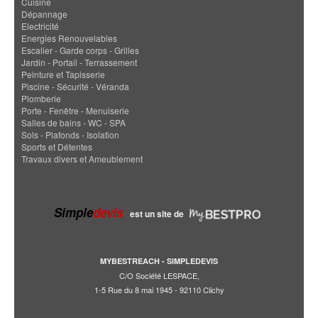
Cuisine
Dépannage
Electricité
Energies Renouvelables
Escalier - Garde corps - Grilles
Jardin - Portail - Terrassement
Peinture et Tapisserie
Piscine - Sécurité - Véranda
Plomberie
Porte - Fenêtre - Menuiserie
Salles de bains - WC - SPA
Sols - Plafonds - Isolation
Sports et Détentes
Travaux divers et Ameublement
Simple
devis
est un site de
MYBESTREACH - SIMPLEDEVIS
C/O Société LESPACE,
1-5 Rue du 8 mai 1945 - 92110 Clichy