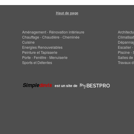
Haut de page
Aménagement - Rénovation intérieure
Architectu
Chauffage - Chaudière - Cheminée
Climatisat
Cuisine
Dépanna
Energies Renouvelables
Escalier -
Peinture et Tapisserie
Piscine -
Porte - Fenêtre - Menuiserie
Salles de
Sports et Détentes
Travaux d
Simple
devis
est un site de