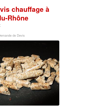
vis chauffage à
-du-Rhône
x
Demande de Devis