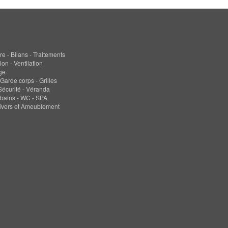
re - Bilans - Traitements
ion - Ventilation
ge
 Garde corps - Grilles
 Sécurité - Véranda
 bains - WC - SPA
ivers et Ameublement