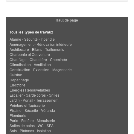
Haut de page
Tous les types de travaux
Alarme - Sécurité - Incendie
Aménagement - Rénovation intérieure
Architecture - Bilans - Traitements
Charpente et Couverture
Chauffage - Chaudière - Cheminée
Climatisation - Ventilation
Construction - Extension - Maçonnerie
Cuisine
Dépannage
Electricité
Energies Renouvelables
Escalier - Garde corps - Grilles
Jardin - Portail - Terrassement
Peinture et Tapisserie
Piscine - Sécurité - Véranda
Plomberie
Porte - Fenêtre - Menuiserie
Salles de bains - WC - SPA
Sols - Plafonds - Isolation