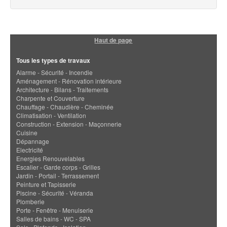
Haut de page
Tous les types de travaux
Alarme - Sécurité - Incendie
Aménagement - Rénovation intérieure
Architecture - Bilans - Traitements
Charpente et Couverture
Chauffage - Chaudière - Cheminée
Climatisation - Ventilation
Construction - Extension - Maçonnerie
Cuisine
Dépannage
Electricité
Energies Renouvelables
Escalier - Garde corps - Grilles
Jardin - Portail - Terrassement
Peinture et Tapisserie
Piscine - Sécurité - Véranda
Plomberie
Porte - Fenêtre - Menuiserie
Salles de bains - WC - SPA