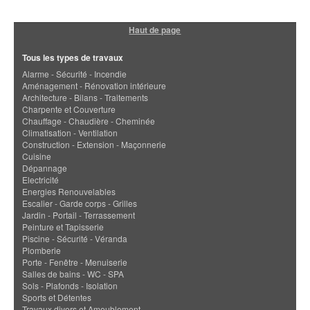
Haut de page
Tous les types de travaux
Alarme - Sécurité - Incendie
Aménagement - Rénovation intérieure
Architecture - Bilans - Traitements
Charpente et Couverture
Chauffage - Chaudière - Cheminée
Climatisation - Ventilation
Construction - Extension - Maçonnerie
Cuisine
Dépannage
Electricité
Energies Renouvelables
Escalier - Garde corps - Grilles
Jardin - Portail - Terrassement
Peinture et Tapisserie
Piscine - Sécurité - Véranda
Plomberie
Porte - Fenêtre - Menuiserie
Salles de bains - WC - SPA
Sols - Plafonds - Isolation
Sports et Détentes
Travaux divers et Ameublement