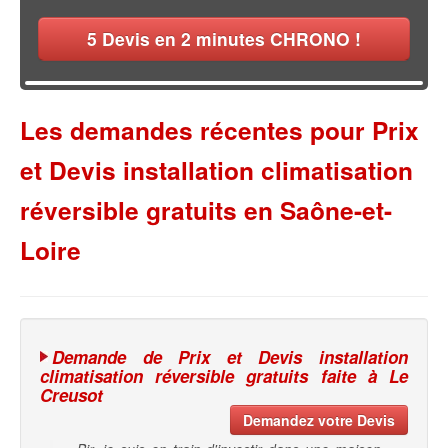
5
Devis en 2 minutes CHRONO !
Les demandes récentes pour Prix
et Devis installation climatisation
réversible gratuits en Saône-et-
Loire
Demande de Prix et Devis installation
climatisation réversible gratuits faite à Le
Creusot
Demandez votre Devis