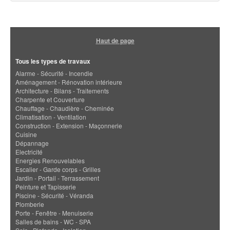
Haut de page
Tous les types de travaux
Alarme - Sécurité - Incendie
Aménagement - Rénovation intérieure
Architecture - Bilans - Traitements
Charpente et Couverture
Chauffage - Chaudière - Cheminée
Climatisation - Ventilation
Construction - Extension - Maçonnerie
Cuisine
Dépannage
Electricité
Energies Renouvelables
Escalier - Garde corps - Grilles
Jardin - Portail - Terrassement
Peinture et Tapisserie
Piscine - Sécurité - Véranda
Plomberie
Porte - Fenêtre - Menuiserie
Salles de bains - WC - SPA