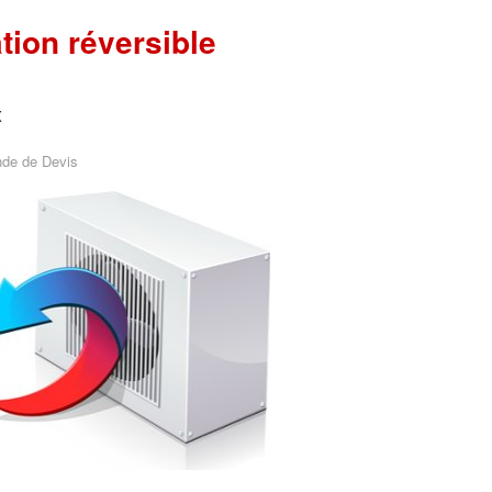
ation réversible
x
de de Devis